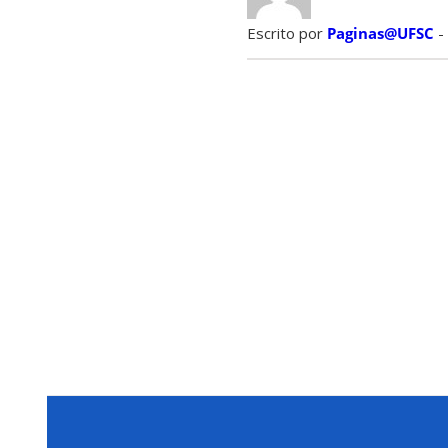
Escrito por
Paginas@UFSC
-