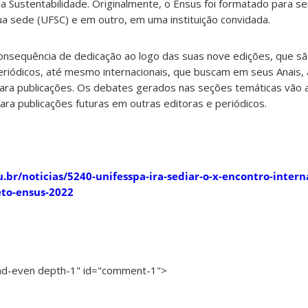
Sustentabilidade. Originalmente, o Ensus foi formatado para ser
a sede (UFSC) e em outro, em uma instituição convidada.
onsequência de dedicação ao logo das suas nove edições, que sã
riódicos, até mesmo internacionais, que buscam em seus Anais, 
para publicações. Os debates gerados nas seções temáticas vão
ra publicações futuras em outras editoras e periódicos.
.br/noticias/5240-unifesspa-ira-sediar-o-x-encontro-intern
eto-ensus-2022
ead-even depth-1" id="comment-1">