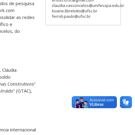
ensus.ufsc@gmail.com
ados de pesquisa
claudia.vasconcelos@unifesspa.edu.br
ork com
lisiane.librelotto@ufsc.br
ferroli.paulo@ufsc.br
nsolidar as redes
fico e
ncelos, do
 Cláudia
poldo
as Construtivos”
struído” (GTAC),
cia internacional