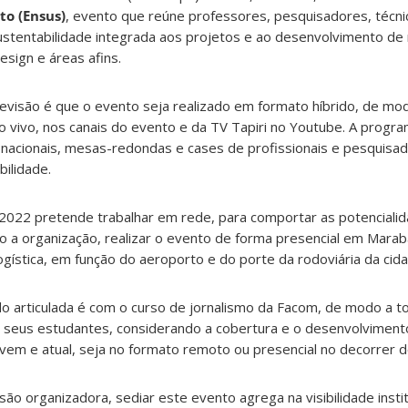
to (Ensus)
, evento que reúne professores, pesquisadores, técni
ustentabilidade integrada aos projetos e ao desenvolvimento de
esign e áreas afins.
revisão é que o evento seja realizado em formato híbrido, de mo
vivo, nos canais do evento e da TV Tapiri no Youtube. A program
 e nacionais, mesas-redondas e cases de profissionais e pesquis
ilidade.
s 2022 pretende trabalhar em rede, para comportar as potenciali
 a organização, realizar o evento de forma presencial em Marabá
 logística, em função do aeroporto e do porte da rodoviária da cid
o articulada é com o curso de jornalismo da Facom, de modo a t
 seus estudantes, considerando a cobertura e o desenvolviment
vem e atual, seja no formato remoto ou presencial no decorrer d
ão organizadora, sediar este evento agrega na visibilidade instit