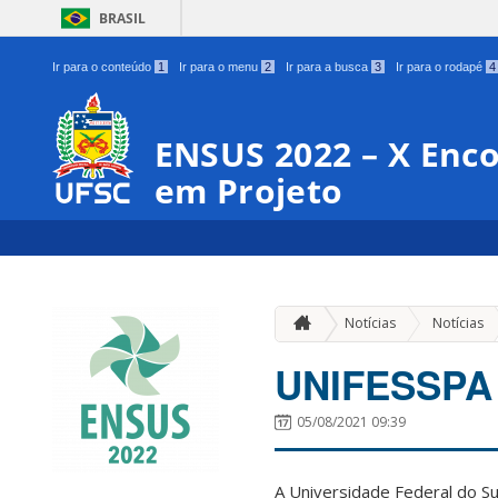
BRASIL
Ir para o conteúdo
1
Ir para o menu
2
Ir para a busca
3
Ir para o rodapé
4
ENSUS 2022 – X Enco
em Projeto
Notícias
Notícias
UNIFESSPA 
05/08/2021 09:39
A Universidade Federal do Su