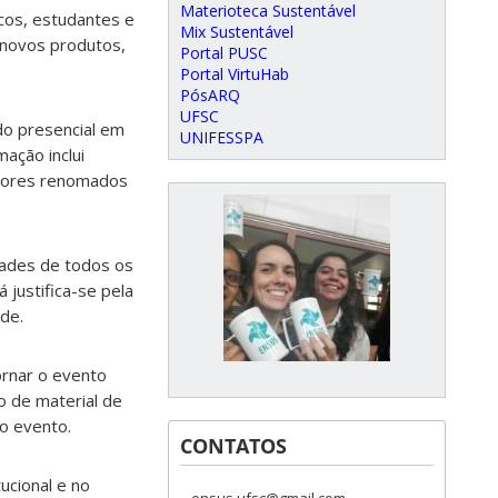
Materioteca Sustentável
cos, estudantes e
Mix Sustentável
 novos produtos,
Portal PUSC
Portal VirtuHab
PósARQ
UFSC
do presencial em
UNIFESSPA
ação inclui
adores renomados
dades de todos os
 justifica-se pela
ade.
ornar o evento
o de material de
o evento.
CONTATOS
ucional e no