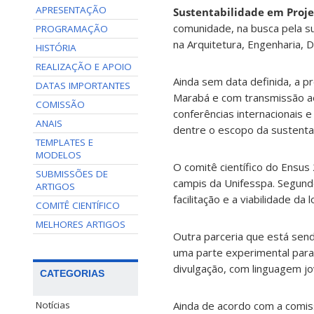
APRESENTAÇÃO
Sustentabilidade em Proje
comunidade, na busca pela s
PROGRAMAÇÃO
na Arquitetura, Engenharia, D
HISTÓRIA
REALIZAÇÃO E APOIO
Ainda sem data definida, a p
DATAS IMPORTANTES
Marabá e com transmissão ao 
COMISSÃO
conferências internacionais
ANAIS
dentre o escopo da sustentab
TEMPLATES E
MODELOS
O comitê científico do Ensu
SUBMISSÕES DE
campis da Unifesspa. Segundo
ARTIGOS
facilitação e a viabilidade da
COMITÊ CIENTÍFICO
MELHORES ARTIGOS
Outra parceria que está send
uma parte experimental para
divulgação, com linguagem jo
CATEGORIAS
Ainda de acordo com a comiss
Notícias