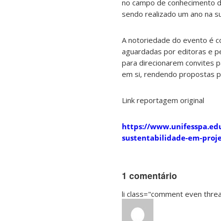
no campo de conhecimento da 
sendo realizado um ano na su
A notoriedade do evento é c
aguardadas por editoras e pe
para direcionarem convites 
em si, rendendo propostas pa
Link reportagem original
https://www.unifesspa.edu
sustentabilidade-em-proj
1 comentário
li class="comment even thr