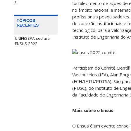
(1)
fortalecimento de ações de 
no âmbito nacional e interna
profissionais pesquisadores d
TÓPICOS
de conexão institucionais e 
RECENTES
tecnológico, para a valoriza
Instituto de Engenharia do A
UNIFESSPA sediará
ENSUS 2022
Participam do Comitê Científ
Vasconcelos (IEA), Alan Borg
(FCH/IETU/PDTSA). São parc
(PUSC), do Instituto de Enge
da Faculdade de Engenharia Ci
Mais sobre o Ensus
O Ensus é um evento consolid