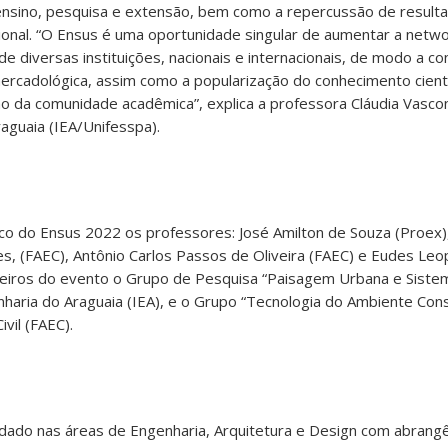
ensino, pesquisa e extensão, bem como a repercussão de result
cional. “O Ensus é uma oportunidade singular de aumentar a netw
e diversas instituições, nacionais e internacionais, de modo a co
mercadológica, assim como a popularização do conhecimento cientí
ção da comunidade acadêmica”, explica a professora Cláudia Vasco
raguaia (IEA/Unifesspa).
ico do Ensus 2022 os professores: José Amilton de Souza (Proex),
es, (FAEC), Antônio Carlos Passos de Oliveira (FAEC) e Eudes Leo
eiros do evento o Grupo de Pesquisa “Paisagem Urbana e Sistem
nharia do Araguaia (IEA), e o Grupo “Tecnologia do Ambiente Con
vil (FAEC).
ado nas áreas de Engenharia, Arquitetura e Design com abrangên