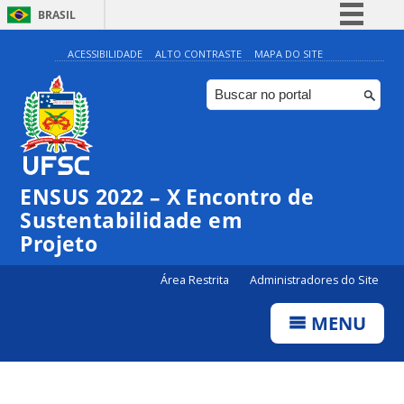
BRASIL
Simplifique!
ACESSIBILIDADE
ALTO CONTRASTE
MAPA DO SITE
Comunica BR
Participe
Acesso à informação
Legislação
ENSUS 2022 – X Encontro de
Canais
Sustentabilidade em
Projeto
Área Restrita
Administradores do Site
MENU