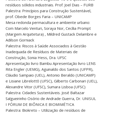
resíduos sólidos industriais. Prof. Joel Dias – FURB
Palestra: Princípios para Construção Sustentável,
prof. Obede Borges Faria – UNICAMP
Mesa redonda permacultura e ambiente urbano:
Com Marcelo Venturi, Soraya Nor, Cecília Prompt
(Margem Arquitetura) , Mildred Gustack Delambre e
Adilson Gorniack
Palestra: Riscos à Saúde Associados à Gestão
Inadequada de Resíduos de Materiais de
Construção, Sonia Hess, Dra. UFSC
Apresentação livro Bambu Apresentação livro LENS
Rita Engler (UEMG), Aguinaldo dos Santos (UFPR),
Cláudio Sampaio (UEL), Antonio Beraldo (UNICAMP)
e Lisiane Librelott0 (UFSC), Gilberto Carbonari (UEL),
Alexandre Vitor (UFSC), Sumara Lisboa (UFSC)
Palestra: Cidades Sustentáveis. José Baltazar
Salgueirinho Osório de Andrade Guerra, Dr. UNISUL
I FÓRUM DE BIÔNICA E BIOMIMÉTICA
Palestra: Biokreto – Utilização de resíduos de