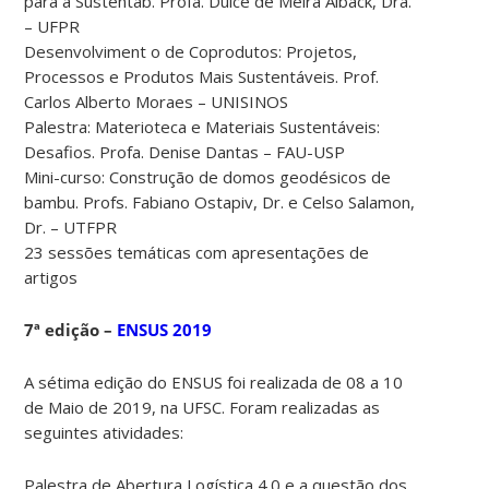
para a Sustentab. Profa. Dulce de Meira Alback, Dra.
– UFPR
Desenvolviment o de Coprodutos: Projetos,
Processos e Produtos Mais Sustentáveis. Prof.
Carlos Alberto Moraes – UNISINOS
Palestra: Materioteca e Materiais Sustentáveis:
Desafios. Profa. Denise Dantas – FAU-USP
Mini-curso: Construção de domos geodésicos de
bambu. Profs. Fabiano Ostapiv, Dr. e Celso Salamon,
Dr. – UTFPR
23 sessões temáticas com apresentações de
artigos
7ª edição –
ENSUS 2019
A sétima edição do ENSUS foi realizada de 08 a 10
de Maio de 2019, na UFSC. Foram realizadas as
seguintes atividades:
Palestra de Abertura Logística 4.0 e a questão dos