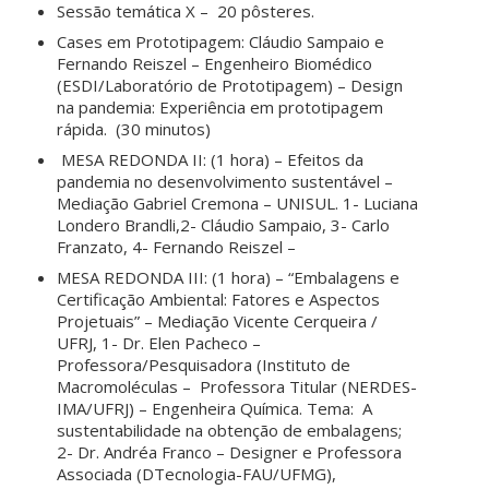
Sessão temática X – 20 pôsteres.
Cases em Prototipagem: Cláudio Sampaio e
Fernando Reiszel – Engenheiro Biomédico
(ESDI/Laboratório de Prototipagem) – Design
na pandemia: Experiência em prototipagem
rápida. (30 minutos)
MESA REDONDA II: (1 hora) – Efeitos da
pandemia no desenvolvimento sustentável –
Mediação Gabriel Cremona – UNISUL. 1- Luciana
Londero Brandli,2- Cláudio Sampaio, 3- Carlo
Franzato, 4- Fernando Reiszel –
MESA REDONDA III: (1 hora) – “Embalagens e
Certificação Ambiental: Fatores e Aspectos
Projetuais” – Mediação Vicente Cerqueira /
UFRJ, 1- Dr. Elen Pacheco –
Professora/Pesquisadora (Instituto de
Macromoléculas – Professora Titular (NERDES-
IMA/UFRJ) – Engenheira Química. Tema: A
sustentabilidade na obtenção de embalagens;
2- Dr. Andréa Franco – Designer e Professora
Associada (DTecnologia-FAU/UFMG),