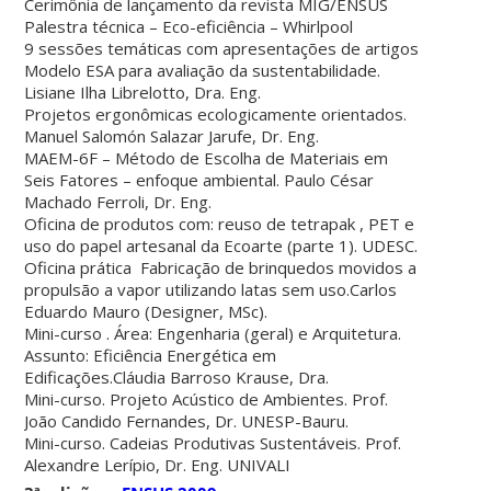
Cerimônia de lançamento da revista MIG/ENSUS
Palestra técnica – Eco-eficiência – Whirlpool
9 sessões temáticas com apresentações de artigos
Modelo ESA para avaliação da sustentabilidade.
Lisiane Ilha Librelotto, Dra. Eng.
Projetos ergonômicas ecologicamente orientados.
Manuel Salomón Salazar Jarufe, Dr. Eng.
MAEM-6F – Método de Escolha de Materiais em
Seis Fatores – enfoque ambiental. Paulo César
Machado Ferroli, Dr. Eng.
Oficina de produtos com: reuso de tetrapak , PET e
uso do papel artesanal da Ecoarte (parte 1). UDESC.
Oficina prática Fabricação de brinquedos movidos a
propulsão a vapor utilizando latas sem uso.Carlos
Eduardo Mauro (Designer, MSc).
Mini-curso . Área: Engenharia (geral) e Arquitetura.
Assunto: Eficiência Energética em
Edificações.Cláudia Barroso Krause, Dra.
Mini-curso. Projeto Acústico de Ambientes. Prof.
João Candido Fernandes, Dr. UNESP-Bauru.
Mini-curso. Cadeias Produtivas Sustentáveis. Prof.
Alexandre Lerípio, Dr. Eng. UNIVALI