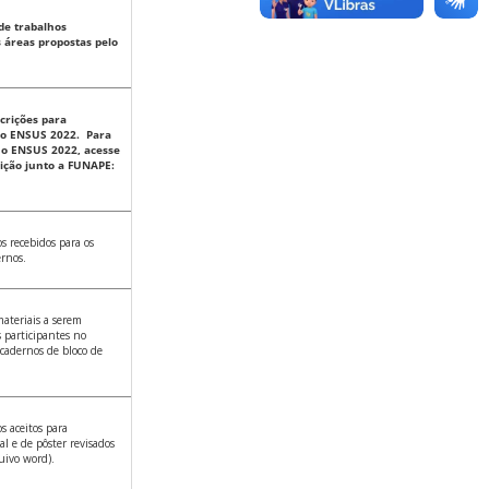
de trabalhos
s áreas propostas pelo
scrições para
no ENSUS 2022. Para
no ENSUS 2022, acesse
rição junto a FUNAPE:
os recebidos para os
ernos.
ateriais a serem
s participantes no
 cadernos de bloco de
s aceitos para
al e de pôster revisados
uivo word).