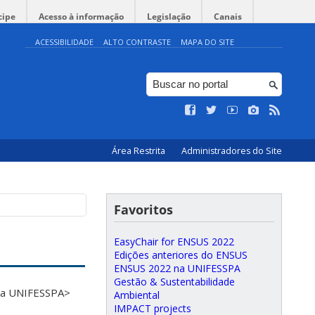
cipe
Acesso à informação
Legislação
Canais
ACESSIBILIDADE
ALTO CONTRASTE
MAPA DO SITE
Área Restrita
Administradores do Site
Favoritos
EasyChair for ENSUS 2022
Edições anteriores do ENSUS
ENSUS 2022 na UNIFESSPA
Gestão & Sustentabilidade
 na UNIFESSPA>
Ambiental
IMPACT projects