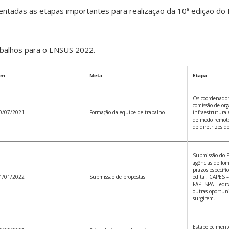
ntadas as etapas importantes para realização da 10ª edição do
alhos para o ENSUS 2022.
im
Meta
Etapa
Os coordenadore
comissão de org
0/07/2021
Formação da equipe de trabalho
infraestrutura 
de modo remoto
de diretrizes d
Submissão do P
agências de fo
prazos específ
1/01/2022
Submissão de propostas
edital; CAPES 
FAPESPA – edit
outras oportun
surgirem.
Estabeleciment