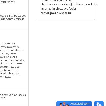
ensus.ufsc@gmail.com
do ENSUS 2022.
claudia.vasconcelos@unifesspa.edu.br
lisiane.librelotto@ufsc.br
ferroli.paulo@ufsc.br
fecção e distribuição dos
zes do evento (chamada
atualizada com
erentes ao evento.
vidades propostas, tais
 oficinas, mesas
es
, forem sendo
erão publicadas no
site
ágina também deverá
ões turísticas e de
adastramento de
aliação de artigos,
formações.
e a possíveis avaliadores
2022.