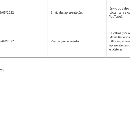
Envio do vídeo 
5/05/2022
Envio das apresentações
pôster para a c
YouTube).
Palestras (nacio
Mesas Redonda
6/08/2022
Realização do evento
Oficinas; e Ses
apresentações de
e pôsteres).
es.