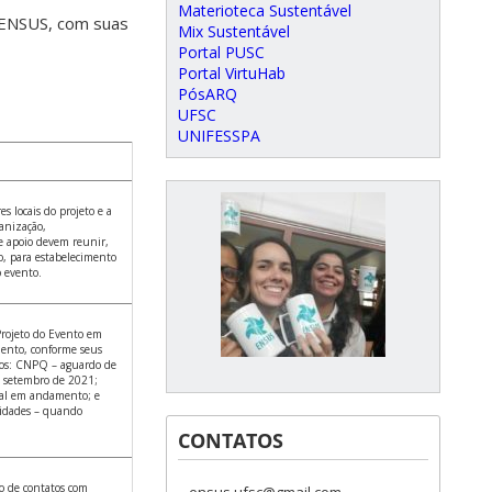
Materioteca Sustentável
 ENSUS, com suas
Mix Sustentável
Portal PUSC
Portal VirtuHab
PósARQ
UFSC
UNIFESSPA
s locais do projeto e a
anização,
e apoio devem reunir,
, para estabelecimento
o evento.
rojeto do Evento em
mento, conforme seus
icos: CNPQ – aguardo de
– setembro de 2021;
al em andamento; e
idades – quando
CONTATOS
o de contatos com