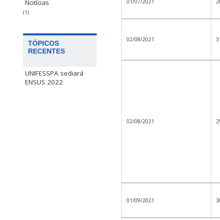
01/07/2021
2
Notícias
(1)
02/08/2021
3
TÓPICOS
RECENTES
UNIFESSPA sediará
ENSUS 2022
02/08/2021
2
01/09/2021
3