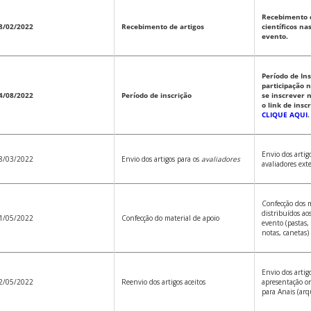
Recebimento 
8/02/2022
Recebimento de artigos
científicos na
evento.
Período de In
participação 
4/08/2022
Período de inscrição
se inscrever 
o link de insc
CLIQUE AQUI
.
Envio dos artig
8/03/2022
Envio dos artigos para os
avaliadores
avaliadores ext
Confecção dos m
distribuídos ao
1/05/2022
Confecção do material de apoio
evento (pastas,
notas, canetas)
Envio dos artigo
2/05/2022
Reenvio dos artigos aceitos
apresentação or
para Anais (arq