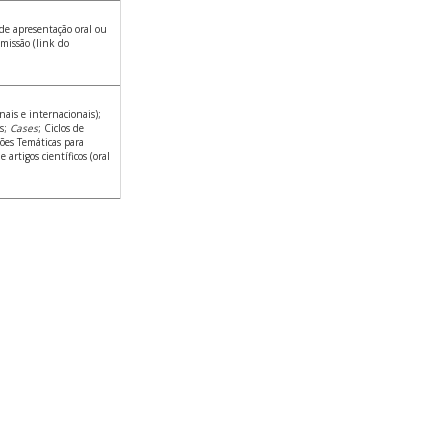
de apresentação oral ou
omissão (link do
nais e internacionais);
s;
Cases
; Ciclos de
sões Temáticas para
 artigos científicos (oral