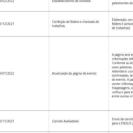
8/02/2022
Estabelecimento de contatos
palestrantes 
Elaboração, con
Confecção de folders e chamada de
1/12/2021
folders e carta
trabalhos
de trabalhos).
A página será 
informações ref
Conforme as ati
como palestras,
redondas e
cas
9/07/2022
Atualização da página do evento
confirmadas, s
do evento. A p
conter informaç
hospedagens, c
reffeers
para av
entre outras in
Envio de convit
0/11/2021
Convite Avaliadores
para o ENSUS 