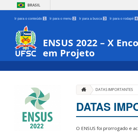
BRASIL
Ir para o conteúdo
1
Ir para o menu
2
Ir para a busca
3
Ir para o rodapé
4
ENSUS 2022 – X Enco
em Projeto
DATAS IMPORTANTES
DATAS IMP
O ENSUS foi prorrogado e a