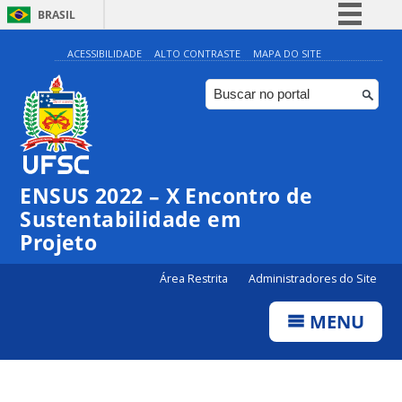
BRASIL
Simplifique!
ACESSIBILIDADE
ALTO CONTRASTE
MAPA DO SITE
Comunica BR
Participe
Acesso à informação
Legislação
ENSUS 2022 – X Encontro de
Canais
Sustentabilidade em
Projeto
Área Restrita
Administradores do Site
MENU