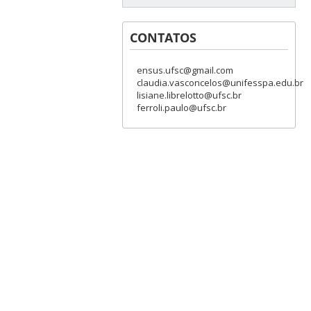
CONTATOS
ensus.ufsc@gmail.com
claudia.vasconcelos@unifesspa.edu.br
lisiane.librelotto@ufsc.br
ferroli.paulo@ufsc.br